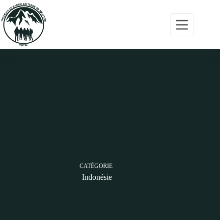
Accueil
Programmes
Actualités
Nous
contacter
CATÉGORIE
06
Indonésie
01
01
10
10