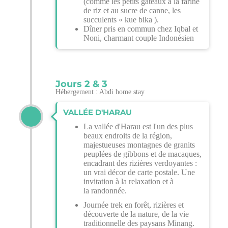
(comme les petits gâteaux à la farine
de riz et au sucre de canne, les
succulents « kue bika ).
Dîner pris en commun chez Iqbal et
Noni, charmant couple Indonésien
Jours 2 & 3
Hébergement : Abdi home stay
VALLÉE D'HARAU
La vallée d'Harau est l'un des plus
beaux endroits de la région,
majestueuses montagnes de granits
peuplées de gibbons et de macaques,
encadrant des rizières verdoyantes :
un vrai décor de carte postale. Une
invitation à la relaxation et à
la randonnée.
Journée trek en forêt, rizières et
découverte de la nature, de la vie
traditionnelle des paysans Minang.