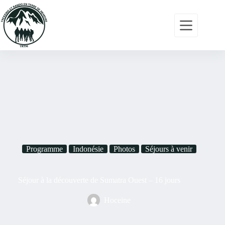
Accueil
Programmes
Actualités
Nous
contacter
Programme
Indonésie
Photos
Séjours à venir
06
Séjour à la découverte de Sumatra Ouest – 16 jours
01
01
Hoceine
10
10