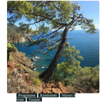
Programme
Randonnée
Séjours à
venir
Turquie