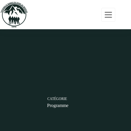
Accueil
Programmes
Actualités
Nous
contacter
CATÉGORIE
06
Programme
01
01
10
10