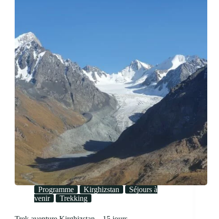
Programme
Kirghizstan
Séjours à
venir
Trekking
Trek aventure Kirghizstan – 15 jours