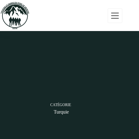
Accueil
Programmes
Actualités
Nous
contacter
CATÉGORIE
06
Turquie
01
01
10
10